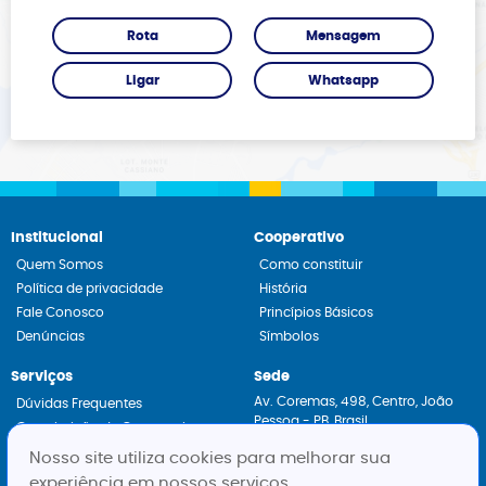
Rota
Mensagem
Ligar
Whatsapp
Institucional
Cooperativo
Quem Somos
Como constituir
Política de privacidade
História
Fale Conosco
Princípios Básicos
Denúncias
Símbolos
Serviços
Sede
Av. Coremas, 498, Centro, João
Dúvidas Frequentes
Pessoa - PB, Brasil
Constituição de Cooperativas
CEP: 58013-430
Assessoria Jurídica
Nosso site utiliza cookies para melhorar sua
Fone:
+55 83 3222-3660
experiência em nossos serviços.