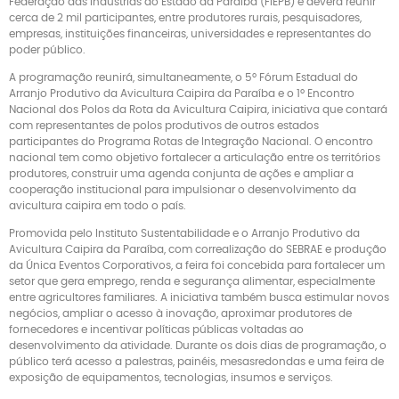
Federação das Indústrias do Estado da Paraíba (FIEPB) e deverá reunir
cerca de 2 mil participantes, entre produtores rurais, pesquisadores,
empresas, instituições financeiras, universidades e representantes do
poder público.
A programação reunirá, simultaneamente, o 5º Fórum Estadual do
Arranjo Produtivo da Avicultura Caipira da Paraíba e o 1º Encontro
Nacional dos Polos da Rota da Avicultura Caipira, iniciativa que contará
com representantes de polos produtivos de outros estados
participantes do Programa Rotas de Integração Nacional. O encontro
nacional tem como objetivo fortalecer a articulação entre os territórios
produtores, construir uma agenda conjunta de ações e ampliar a
cooperação institucional para impulsionar o desenvolvimento da
avicultura caipira em todo o país.
Promovida pelo Instituto Sustentabilidade e o Arranjo Produtivo da
Avicultura Caipira da Paraíba, com correalização do SEBRAE e produção
da Única Eventos Corporativos, a feira foi concebida para fortalecer um
setor que gera emprego, renda e segurança alimentar, especialmente
entre agricultores familiares. A iniciativa também busca estimular novos
negócios, ampliar o acesso à inovação, aproximar produtores de
fornecedores e incentivar políticas públicas voltadas ao
desenvolvimento da atividade. Durante os dois dias de programação, o
público terá acesso a palestras, painéis, mesasredondas e uma feira de
exposição de equipamentos, tecnologias, insumos e serviços.